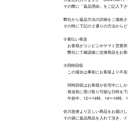
その際に「返品理由」をご記入下さ
弊社から返品方法の詳細をご連絡さ
その時に下記の２通りの方法からど
①着払い発送
お客様がコンビニやヤマト営業所
弊社にて確認後に交換商品をお客
②同時回収
この場合は事前にお客様より不良
同時回収はお客様が在宅中にしか
発送前に受け取り可能な日時を
午前中、12〜14時、14〜16時、16
佐川急便より正しい商品をお届けし
その袋に返品商品を入れて頂き、ド