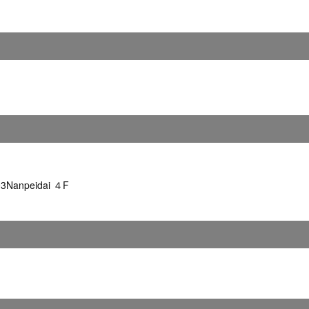
npeidai ４F