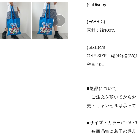
(C)Disney
(FABRIC)
素材：綿100%
(SIZE)cm
ONE SIZE：縦(42)横(38
容量:10L
■返品について
・ご注文を頂いてからお
更・キャンセルは承って
■サイズ・カラーについ
・各商品毎に若干の誤差