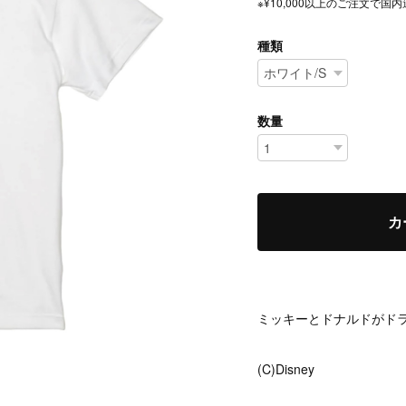
※¥10,000以上のご注文で
種類
数量
カ
ミッキーとドナルドがド
(C)Disney