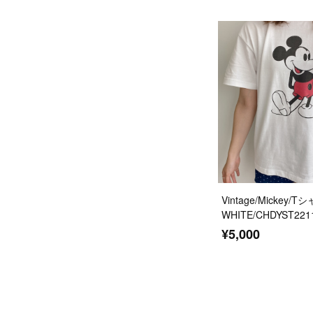
Vintage/Mickey/T
WHITE/CHDYST221
¥5,000